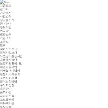
처음으로
관리자
기관소개
사업소개
생산품소개
참여안내
정보마당
인사말
법인소개
기관소개
조직도
연혁
찾아오시는 길
전체사업소개
노인공익활동사업
공동체사업단
노인역량활용사업
취업지원사업
백세할머니밥상
청원시니어푸드
청원실버시장
참여신청방법
수요처신청
후원안내
공지사항
시니어소식
포토갤러리
자유게시판
보도자료