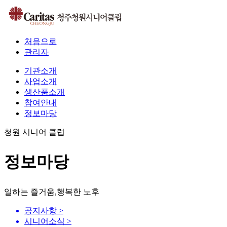
처음으로
관리자
기관소개
사업소개
생산품소개
참여안내
정보마당
청원 시니어 클럽
정보마당
일하는 즐거움,행복한 노후
공지사항
>
시니어소식
>