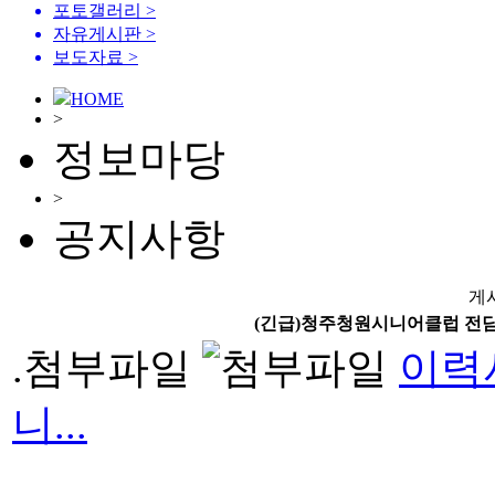
포토갤러리
>
자유게시판
>
보도자료
>
HOME
>
정보마당
>
공지사항
게
(긴급)청주청원시니어클럽 전담
.첨부파일
이력서
니...