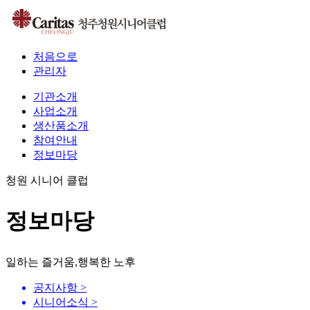
처음으로
관리자
기관소개
사업소개
생산품소개
참여안내
정보마당
청원 시니어 클럽
정보마당
일하는 즐거움,행복한 노후
공지사항
>
시니어소식
>