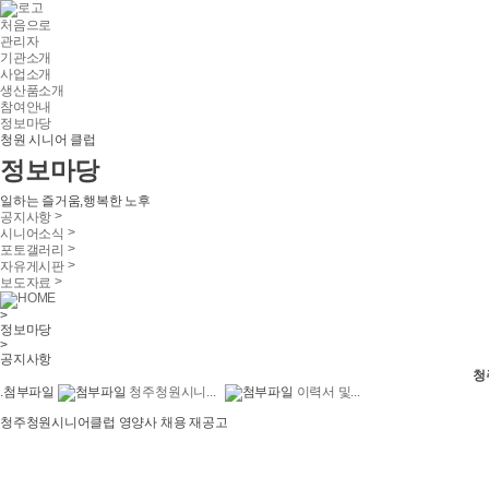
처음으로
관리자
기관소개
사업소개
생산품소개
참여안내
정보마당
청원 시니어 클럽
정보마당
일하는 즐거움,행복한 노후
>
공지사항
>
시니어소식
>
포토갤러리
>
자유게시판
>
보도자료
HOME
>
정보마당
>
공지사항
청
.첨부파일
청주청원시니...
이력서 및...
청주청원시니어클럽 영양사 채용 재공고