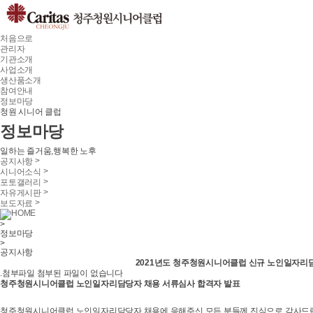
처음으로
관리자
기관소개
사업소개
생산품소개
참여안내
정보마당
청원 시니어 클럽
정보마당
일하는 즐거움,행복한 노후
>
공지사항
>
시니어소식
>
포토갤러리
>
자유게시판
>
보도자료
HOME
>
정보마당
>
공지사항
2021년도 청주청원시니어클럽 신규 노인일자리
.첨부파일
첨부된 파일이 없습니다
청주청원시니어클럽 노인일자리담당자 채용 서류심사 합격자 발표
청주청원시니어클럽 노인일자리담당자 채용에 응해주신 모든 분들께 진심으로 감사드