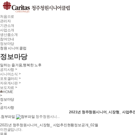
처음으로
관리자
기관소개
사업소개
생산품소개
참여안내
정보마당
청원 시니어 클럽
정보마당
일하는 즐거움,행복한 노후
>
공지사항
>
시니어소식
>
포토갤러리
>
자유게시판
>
보도자료
HOME
>
정보마당
>
공지사항
2021년 청주청원시니어_시장형_ 사업추
.첨부파일
청주청원시니...
2021년 청주청원시니어_시장형_ 사업추진현황정보공개_02월
이전글입니다.
목록