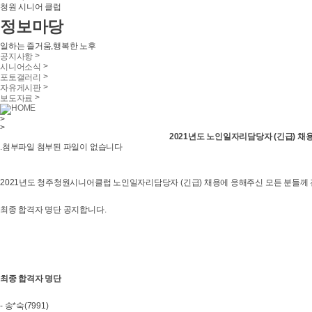
청원 시니어 클럽
정보마당
일하는 즐거움,행복한 노후
>
공지사항
>
시니어소식
>
포토갤러리
>
자유게시판
>
보도자료
HOME
>
>
2021년도 노인일자리담당자 (긴급) 채
.첨부파일
첨부된 파일이 없습니다
2021년도 청주청원시니어클럽 노인일자리담당자 (긴급) 채용에 응해주신 모든 분들께
최종 합격자 명단 공지합니다.
최종 합격자 명단
- 송*숙(7991)