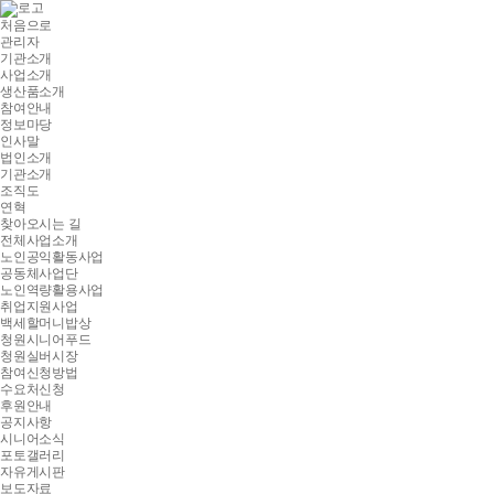
처음으로
관리자
기관소개
사업소개
생산품소개
참여안내
정보마당
인사말
법인소개
기관소개
조직도
연혁
찾아오시는 길
전체사업소개
노인공익활동사업
공동체사업단
노인역량활용사업
취업지원사업
백세할머니밥상
청원시니어푸드
청원실버시장
참여신청방법
수요처신청
후원안내
공지사항
시니어소식
포토갤러리
자유게시판
보도자료