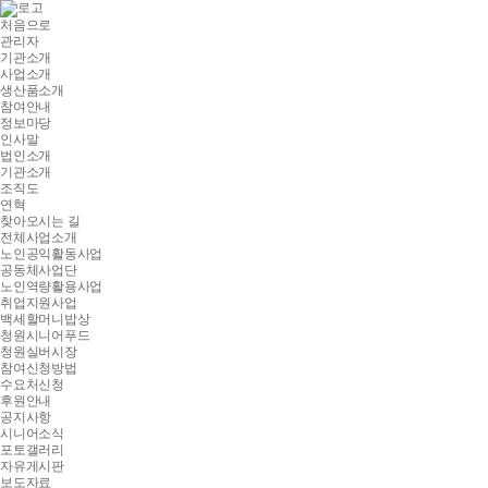
처음으로
관리자
기관소개
사업소개
생산품소개
참여안내
정보마당
인사말
법인소개
기관소개
조직도
연혁
찾아오시는 길
전체사업소개
노인공익활동사업
공동체사업단
노인역량활용사업
취업지원사업
백세할머니밥상
청원시니어푸드
청원실버시장
참여신청방법
수요처신청
후원안내
공지사항
시니어소식
포토갤러리
자유게시판
보도자료