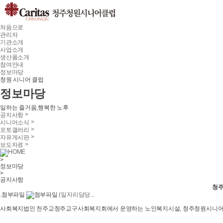
처음으로
관리자
기관소개
사업소개
생산품소개
참여안내
정보마당
청원 시니어 클럽
정보마당
일하는 즐거움,행복한 노후
>
공지사항
>
시니어소식
>
포토갤러리
>
자유게시판
>
보도자료
HOME
>
정보마당
>
공지사항
청주
.첨부파일
(일자리담당...
사회복지법인 천주교청주교구사회복지회에서 운영하는 노인복지시설, 청주청원시니어클럽