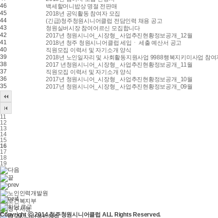
46
백세할머니밥상 명절 전판매
45
2018년 공익활동 참여자 모집
44
(긴급)청주청원시니어클럽 전담인력 채용 공고
43
청원실버시장 참여어르신 모집합니다
42
2017년 청원시니어_시장형_ 사업추진현황정보공개_12월
41
2018년 청주 청원시니어클럽 세입ㆍ 세출 예산서 공고
40
직원모집 이력서 및 자기소개 양식
39
2018년 노인일자리 및 사회활동지원사업 9988행복지키미사업 참여
38
2017 년청원시니어_시장형_ 사업추진현황정보공개_11월
37
직원모집 이력서 및 자기소개 양식
36
2017년 청원시니어_시장형_ 사업추진현황정보공개_10월
35
2017년 청원시니어_시장형_ 사업추진현황정보공개_09월
11
12
13
14
15
16
17
18
19
Copyright ⓒ 2014 청주청원시니어클럽 ALL Rights Reserved.