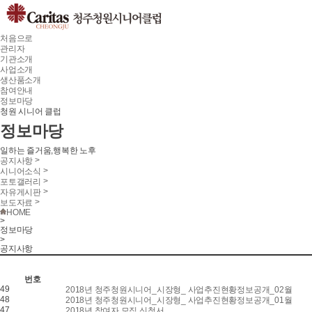
처음으로
관리자
기관소개
사업소개
생산품소개
참여안내
정보마당
청원 시니어 클럽
정보마당
일하는 즐거움,행복한 노후
>
공지사항
>
시니어소식
>
포토갤러리
>
자유게시판
>
보도자료
HOME
>
정보마당
>
공지사항
번호
49
2018년 청주청원시니어_시장형_ 사업추진현황정보공개_02월
48
2018년 청주청원시니어_시장형_ 사업추진현황정보공개_01월
47
2018년 참여자 모집 신청서